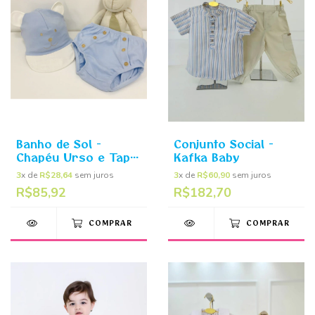
Banho de Sol -
Conjunto Social -
Chapéu Urso e Tapa
Kafka Baby
Fralda - Azul - Kafka
3
x de
R$28,64
sem juros
3
x de
R$60,90
sem juros
Baby
R$85,92
R$182,70
COMPRAR
COMPRAR