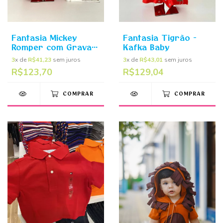
Fantasia Mickey
Fantasia Tigrão -
Romper com Grava e
Kafka Baby
Chapéu - Kafka Baby
3
x de
R$41,23
sem juros
3
x de
R$43,01
sem juros
R$123,70
R$129,04
COMPRAR
COMPRAR