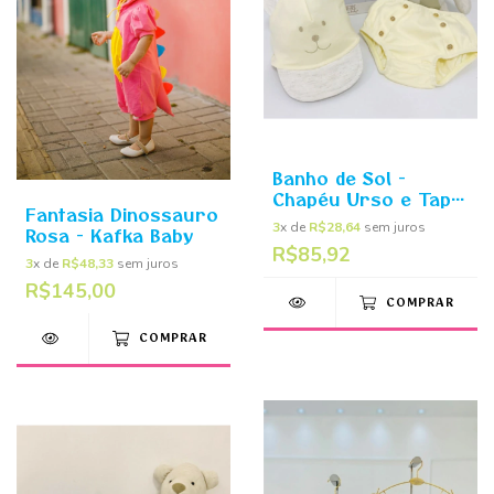
Banho de Sol -
Chapéu Urso e Tapa
Fantasia Dinossauro
Fralda - Amarelo -
3
x de
R$28,64
sem juros
Rosa - Kafka Baby
Kafka Baby (cópia)
R$85,92
3
x de
R$48,33
sem juros
R$145,00
COMPRAR
COMPRAR