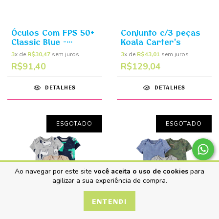
Óculos Com FPS 50+
Conjunto c/3 peças
Classic Blue -
Koala Carter's
Carter's
3
x de
R$30,47
sem juros
3
x de
R$43,01
sem juros
R$91,40
R$129,04
DETALHES
DETALHES
ESGOTADO
ESGOTADO
Ao navegar por este site
você aceita o uso de cookies
para
agilizar a sua experiência de compra.
ENTENDI