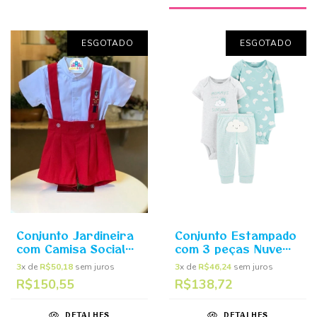
ESGOTADO
ESGOTADO
Conjunto Jardineira
Conjunto Estampado
com Camisa Social
com 3 peças Nuvem
Soldadinho - Kafka
- Carter's
3
x de
R$50,18
sem juros
3
x de
R$46,24
sem juros
Baby
R$150,55
R$138,72
DETALHES
DETALHES