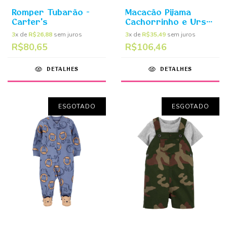
Romper Tubarão -
Macacão Pijama
Carter's
Cachorrinho e Urso
- Carter's
3
x de
R$26,88
sem juros
3
x de
R$35,49
sem juros
R$80,65
R$106,46
DETALHES
DETALHES
ESGOTADO
ESGOTADO