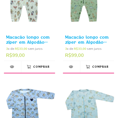
Macacão longo com
Macacão longo com
zíper em Algodão
zíper em Algodão
egípcio Circo - Mini
egípcio Dino Verde -
3
x de
R$33,00
sem juros
3
x de
R$33,00
sem juros
Bear
Mini Bear
R$99,00
R$99,00
COMPRAR
COMPRAR