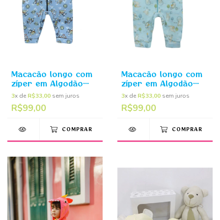
Macacão longo com
Macacão longo com
zíper em Algodão
zíper em Algodão
egípcio Aviador - Mini
egípcio Coelhinho
3
x de
R$33,00
sem juros
3
x de
R$33,00
sem juros
Bear
Azul- Mini Bear
R$99,00
R$99,00
COMPRAR
COMPRAR