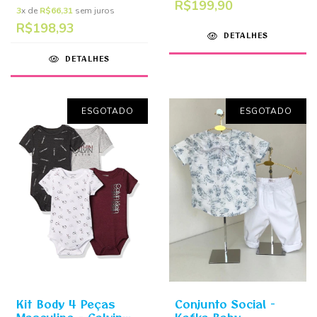
R$199,90
Suspensório - Kafka
3
x de
R$66,31
sem juros
Baby
R$198,93
DETALHES
DETALHES
ESGOTADO
ESGOTADO
Kit Body 4 Peças
Conjunto Social -