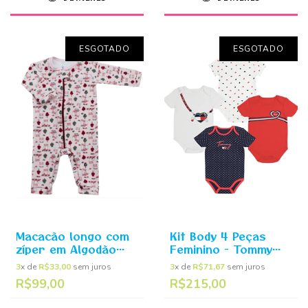
ESGOTADO
ESGOTADO
Macacão longo com
Kit Body 4 Peças
zíper em Algodão
Feminino - Tommy
egípcio Raposa Rosa
Hilfiger
3
x de
R$33,00
sem juros
3
x de
R$71,67
sem juros
- Mini Bear
R$99,00
R$215,00