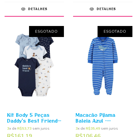
DETALHES
DETALHES
ESGOTADO
ESGOTADO
Kit Body 5 Peças
Macacão Pijama
Daddy's Best Friend -
Baleia Azul -
Carter's
Carter's
3
x de
R$53,73
sem juros
3
x de
R$35,49
sem juros
R$161,19
R$106,46