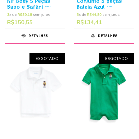
Kit Body 5 Peças
Conjunto 3 peças
Sapo e Safári -
Baleia Azul -
Carter's
Carter's
3
x de
R$50,18
sem juros
3
x de
R$44,80
sem juros
R$150,55
R$134,41
DETALHES
DETALHES
ESGOTADO
ESGOTADO