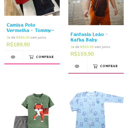
Camisa Polo
Vermelha - Tommy
Fantasia Leão -
Hilfiger
3
x de
R$63,30
sem juros
Kafka Baby
R$189,90
3
x de
R$53,30
sem juros
R$159,90
COMPRAR
COMPRAR