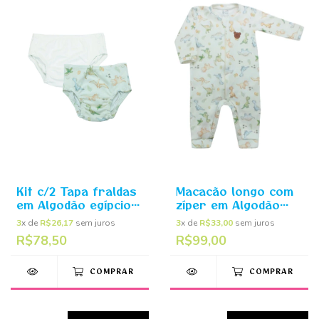
Kit c/2 Tapa fraldas
Macacão longo com
em Algodão egípcio
zíper em Algodão
Dino - Mini Bear
egípcio Dino Off
3
x de
R$26,17
sem juros
3
x de
R$33,00
sem juros
White - Mini Bear
R$78,50
R$99,00
COMPRAR
COMPRAR