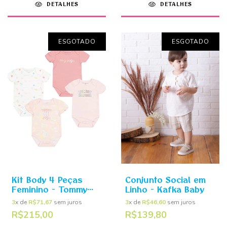
DETALHES
DETALHES
ESGOTADO
ESGOTADO
Kit Body 4 Peças
Conjunto Social em
Feminino - Tommy
Linho - Kafka Baby
Hilfiger
3
x de
R$71,67
sem juros
3
x de
R$46,60
sem juros
R$215,00
R$139,80