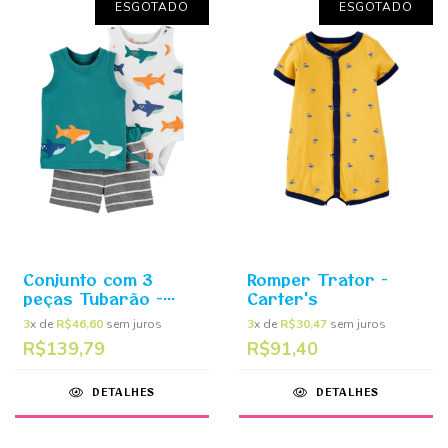
ESGOTADO
ESGOTADO
Conjunto com 3
Romper Trator -
peças Tubarão -
Carter's
Carter's
3
x de
R$46,60
sem juros
3
x de
R$30,47
sem juros
R$139,79
R$91,40
DETALHES
DETALHES