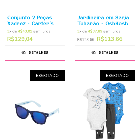
Conjunto 2 Peças
Jardineira em Sarja
Xadrez - Carter's
Tubarão - OshKosh
3
x de
R$43,01
sem juros
3
x de
R$37,89
sem juros
R$129,04
R$113,66
R$123,66
DETALHES
DETALHES
ESGOTADO
ESGOTADO