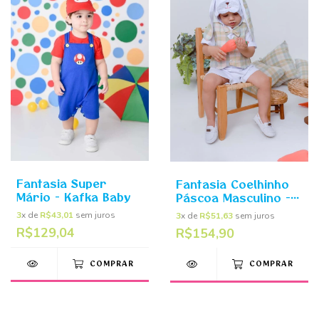
Fantasia Super
Fantasia Coelhinho
Mário - Kafka Baby
Páscoa Masculino -
Kafka Baby
3
x de
R$43,01
sem juros
3
x de
R$51,63
sem juros
R$129,04
R$154,90
COMPRAR
COMPRAR