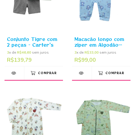
Conjunto Tigre com
Macacão longo com
2 peças - Carter's
zíper em Algodão
egípcio Ursinho
3
x de
R$46,60
sem juros
3
x de
R$33,00
sem juros
Serenity - Mini Bear
R$139,79
R$99,00
COMPRAR
COMPRAR