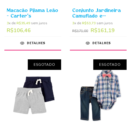
Macacão Pijama Leão
Conjunto Jardineira
- Carter's
Camuflado e
Camiseta - Carter's
3
x de
R$35,49
sem juros
3
x de
R$53,73
sem juros
R$106,46
R$161,19
R$171,00
DETALHES
DETALHES
ESGOTADO
ESGOTADO