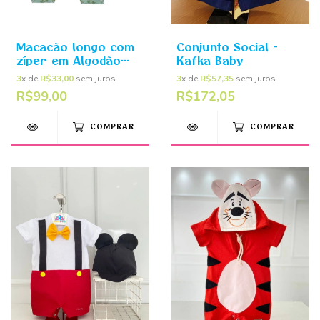
Macacão longo com
Conjunto Social -
zíper em Algodão
Kafka Baby
egípcio Aviador
3
x de
R$33,00
sem juros
3
x de
R$57,35
sem juros
Verde - Mini Bear
R$99,00
R$172,05
COMPRAR
COMPRAR