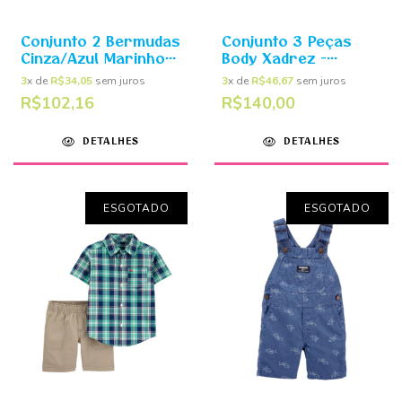
Conjunto 2 Bermudas
Conjunto 3 Peças
Cinza/Azul Marinho -
Body Xadrez -
Carter's
Carter's
3
x de
R$34,05
sem juros
3
x de
R$46,67
sem juros
R$102,16
R$140,00
DETALHES
DETALHES
ESGOTADO
ESGOTADO