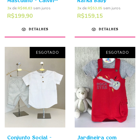
Masculino - Calvin
Kafka Baby
Klein
3
x de
R$66,63
sem juros
3
x de
R$53,05
sem juros
R$199,90
R$159,15
DETALHES
DETALHES
ESGOTADO
ESGOTADO
Conjunto Social -
Jardineira com