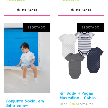
DETALHES
DETALHES
ESGOTADO
ESGOTADO
Kit Body 4 Peças
Masculino - Calvin
Conjunto Social em
Klein
3
x de
R$66,63
sem juros
linho com