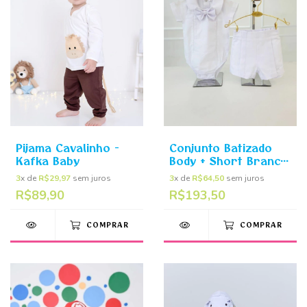
Pijama Cavalinho -
Conjunto Batizado
Kafka Baby
Body + Short Branco
- Kafka Baby
3
x de
R$29,97
sem juros
3
x de
R$64,50
sem juros
R$89,90
R$193,50
COMPRAR
COMPRAR