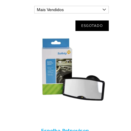
ESGOTADO
Espelho Retrovisor