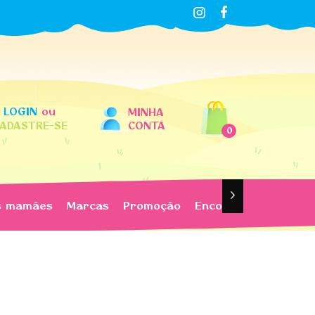
LOGIN
ou
MINHA
ADASTRE-SE
CONTA
0
s mamães
Marcas
Promoção
Encomendas