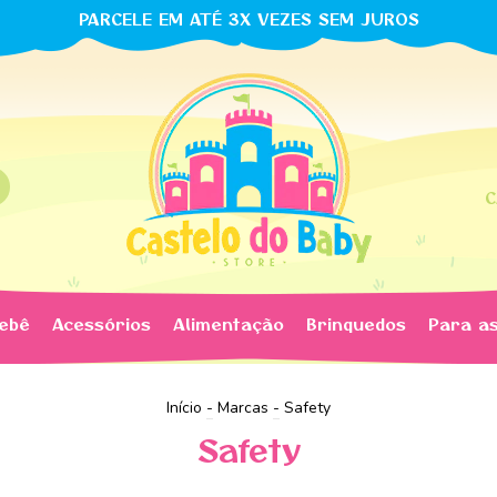
PARCELE EM ATÉ 3X VEZES SEM JUROS
C
bebê
Acessórios
Alimentação
Brinquedos
Para a
Início
-
Marcas
-
Safety
Safety