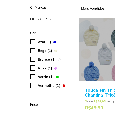
Marcas
FILTRAR POR
Cor
Azul (1)
Bege (1)
Branco (1)
Rosa (1)
Verde (1)
Vermelho (1)
Touca em Tric
Chandra Tric
2
x de
R$24,95
sem j
Price
R$49,90