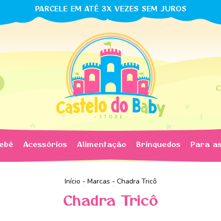
PARCELE EM ATÉ 3X VEZES SEM JUROS
C
bebê
Acessórios
Alimentação
Brinquedos
Para a
Início
-
Marcas
-
Chadra Tricô
Chadra Tricô