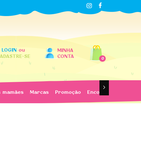
LOGIN
ou
MINHA
ADASTRE-SE
CONTA
0
s mamães
Marcas
Promoção
Encomendas