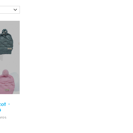
ot -
ô
uros