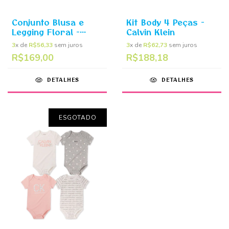
Conjunto Blusa e
Kit Body 4 Peças -
Legging Floral -
Calvin Klein
Calvin Klein
3
x de
R$56,33
sem juros
3
x de
R$62,73
sem juros
R$169,00
R$188,18
DETALHES
DETALHES
ESGOTADO