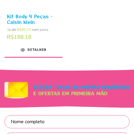
Kit Body 4 Peças -
Calvin klein
3
x de
R$62,73
sem juros
R$188,18
DETALHES