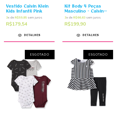
Vestido Calvin Klein
Kit Body 4 Peças
Kids Infantil Pink
Masculino - Calvin
Klein
3
x de
R$59,85
sem juros
3
x de
R$66,63
sem juros
R$179,54
R$199,90
DETALHES
DETALHES
ESGOTADO
ESGOTADO