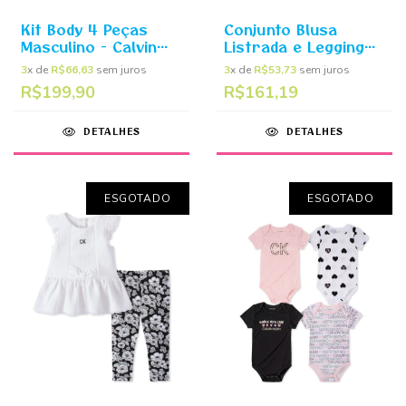
Kit Body 4 Peças
Conjunto Blusa
Masculino - Calvin
Listrada e Legging
Klein
preto - Calvin Klein
3
x de
R$66,63
sem juros
3
x de
R$53,73
sem juros
R$199,90
R$161,19
DETALHES
DETALHES
ESGOTADO
ESGOTADO