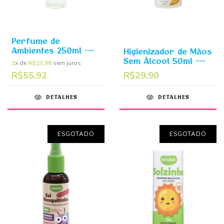
Perfume de
Ambientes 250ml -
Higienizador de Mãos
Baby Home Bioclub
Sem Álcool 50ml -
2
x de
R$27,96
sem juros
Mãos Limpinhas
R$55,92
R$29,90
Bioclub
DETALHES
DETALHES
ESGOTADO
ESGOTADO