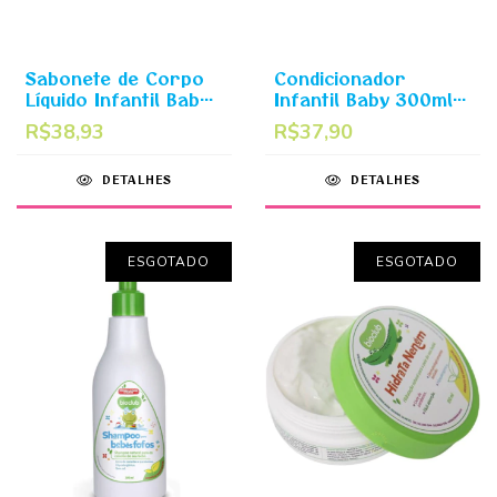
Sabonete de Corpo
Condicionador
Líquido Infantil Baby
Infantil Baby 300ml -
300ml - Sabonete
Hidrata Cabelinho
R$38,93
R$37,90
Lava Tudinho Bioclub
Bioclub
DETALHES
DETALHES
ESGOTADO
ESGOTADO