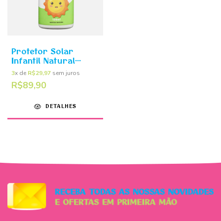
Protetor Solar
Infantil Natural
120ml - Solzinho
3
x de
R$29,97
sem juros
Bioclub
R$89,90
DETALHES