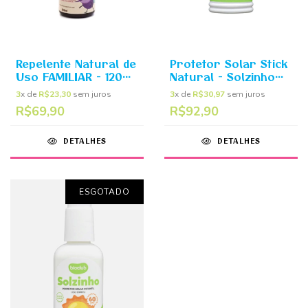
Repelente Natural de
Protetor Solar Stick
Uso FAMILIAR - 120ml
Natural - Solzinho
Sai Mosquitinho
Stick 15g Bioclub
3
x de
R$23,30
sem juros
3
x de
R$30,97
sem juros
Bioclub
R$69,90
R$92,90
DETALHES
DETALHES
ESGOTADO