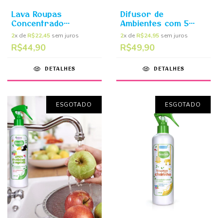
Lava Roupas
Difusor de
Concentrado
Ambientes com 5
Detergente Natural
Bastões 200ml -
2
x de
R$22,45
sem juros
2
x de
R$24,95
sem juros
500ml - Lava
Baby Home Bioclub
R$44,90
R$49,90
Roupinhas Bioclub
DETALHES
DETALHES
ESGOTADO
ESGOTADO