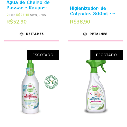
Água de Cheiro de
Passar - Roupa
Higienizador de
Cheirosinha
Calçados 300ml -
2
x de
R$26,45
sem juros
Cheirinho de Flor
Limpa Sapatinhos
R$52,90
R$38,90
500ml (Algodão e
Bioclub
Melissa) Bioclub
DETALHES
DETALHES
ESGOTADO
ESGOTADO