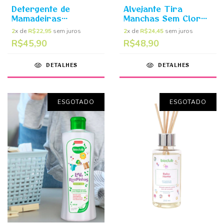
Detergente de
Alvejante Tira
Mamadeiras
Manchas Sem Cloro
Orgânico 500ml -
500ml - Xô
2
x de
R$22,95
sem juros
2
x de
R$24,45
sem juros
Limpa Mamadeiras
Manchinhas Bioclub
R$45,90
R$48,90
Bioclub
DETALHES
DETALHES
ESGOTADO
ESGOTADO