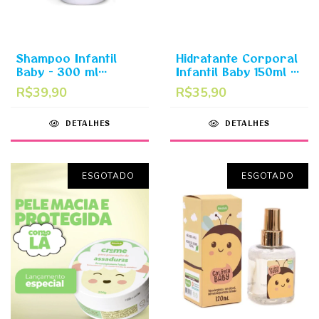
Shampoo Infantil
Hidratante Corporal
Baby - 300 ml
Infantil Baby 150ml -
Shampoo para Bebês
Hidrata Neném
R$39,90
R$35,90
Fofos Bioclub
Bioclub
DETALHES
DETALHES
ESGOTADO
ESGOTADO