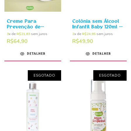
Creme Para
Colônia sem Álcool
Prevenção de
Infantil Baby 120ml -
Assaduras 200g -
Bioclub
3
x de
R$21,63
sem juros
2
x de
R$24,95
sem juros
Bioclub
R$64,90
R$49,90
DETALHES
DETALHES
ESGOTADO
ESGOTADO