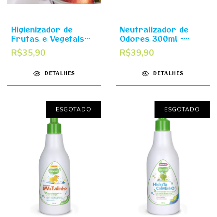
Higienizador de
Neutralizador de
Frutas e Vegetais
Odores 300ml -
Orgânico 300ml -
Tchau Mau Cheirinho
R$35,90
R$39,90
Limpa Frutinhas e
Bioclub
Vegetais Bioclub
DETALHES
DETALHES
ESGOTADO
ESGOTADO