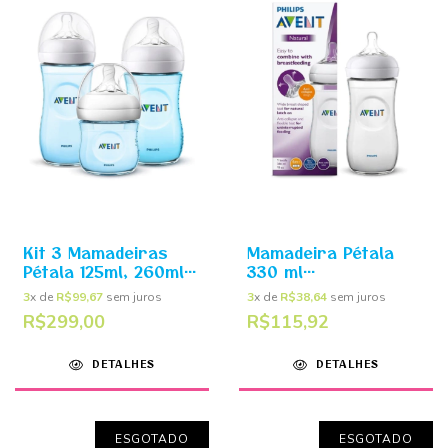
Kit 3 Mamadeiras
Mamadeira Pétala
Pétala 125ml, 260ml e
330 ml
330ml Azul - Philips
Transparente -
3
x de
R$99,67
sem juros
3
x de
R$38,64
sem juros
Avent
Philips Avent
R$299,00
R$115,92
DETALHES
DETALHES
ESGOTADO
ESGOTADO