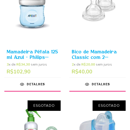
Mamadeira Pétala 125
Bico de Mamadeira
ml Azul - Philips
Classic com 2
Avent
unidades 3m+ -
3
x de
R$34,30
sem juros
2
x de
R$20,00
sem juros
Philips Avent
R$102,90
R$40,00
DETALHES
DETALHES
ESGOTADO
ESGOTADO