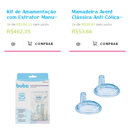
Kit de Amamentação
Mamadeira Avent
com Extrator Manual
Clássica Anti-Cólica
- Philips avent
260ml 1+ Meses
3
x de
R$154,13
sem juros
2
x de
R$26,83
sem juros
Girafa - Philips Avent
R$462,39
R$53,66