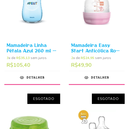
Mamadeira Linha
Mamadeira Easy
Pétala Azul 260 ml -
Start Anticólica Rosa
Philips Avent
130ml (0m+) - MAM
3
x de
R$35,13
sem juros
2
x de
R$24,95
sem juros
R$105,40
R$49,90
DETALHES
DETALHES
ESGOTADO
ESGOTADO