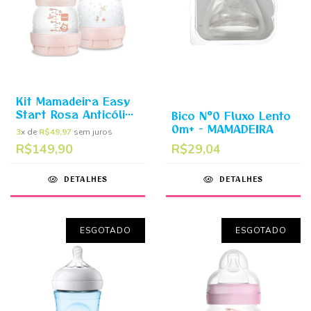
Kit Mamadeira Easy
Start Rosa Anticólica
Bico N°0 Fluxo Lento
- 130ml + 260ml -
0m+ - MAMADEIRA
3
x de
R$49,97
sem juros
Embalagem Dupla -
R$149,90
R$29,04
MAM
DETALHES
DETALHES
ESGOTADO
ESGOTADO