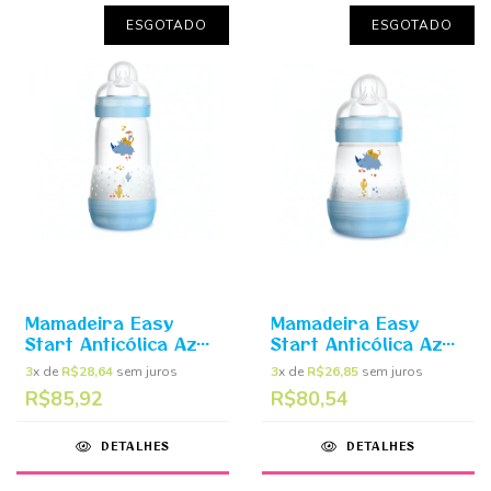
ESGOTADO
ESGOTADO
Mamadeira Easy
Mamadeira Easy
Start Anticólica Azul
Start Anticólica Azul
260ml - MAM
160ml - MAM
3
x de
R$28,64
sem juros
3
x de
R$26,85
sem juros
R$85,92
R$80,54
DETALHES
DETALHES