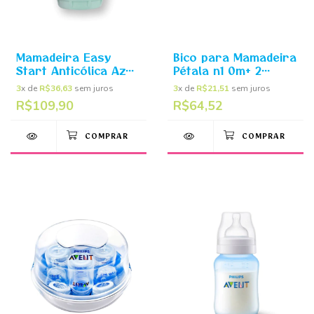
Mamadeira Easy
Bico para Mamadeira
Start Anticólica Azul
Pétala n1 0m+ 2
320ml - MAM
unidades - Philips
3
x de
R$36,63
sem juros
3
x de
R$21,51
sem juros
Avent
R$109,90
R$64,52