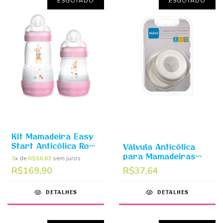
ESGOTADO
ESGOTADO
Kit Mamadeira Easy
Start Anticólica Rosa
Válvula Anticólica
- 160ml + 260ml -
para Mamadeiras
3
x de
R$56,63
sem juros
Embalagem Dupla -
Easy Start - MAM
R$169,90
R$37,64
MAM
DETALHES
DETALHES