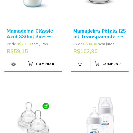
Mamadeira Clássic
Mamadeira Pétala 125
Azul 330ml 3m+ -
ml Transparente -
Philips Avent
Philips Avent
2
x de
R$29,58
sem juros
3
x de
R$34,30
sem juros
R$59,15
R$102,90