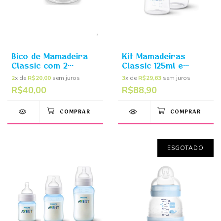
Bico de Mamadeira
Kit Mamadeiras
Classic com 2
Classic 125ml e
unidades 1m+ - Philips
260ml Transparente
2
x de
R$20,00
sem juros
3
x de
R$29,63
sem juros
Avent
– Philips Avent
R$40,00
R$88,90
ESGOTADO