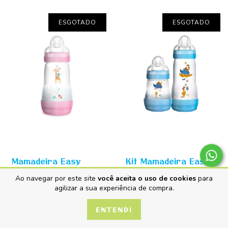
ESGOTADO
ESGOTADO
Mamadeira Easy
Kit Mamadeira Easy
Start Anticólica Rosa
Start Anticólica Azul
Ao navegar por este site
você aceita o uso de cookies
para
260ml - MAM
- 160ml + 260ml -
3
x de
R$28,64
sem juros
3
x de
R$56,67
sem juros
agilizar a sua experiência de compra.
Embalagem Dupla -
R$85,92
R$170,00
MAM
ENTENDI
DETALHES
DETALHES