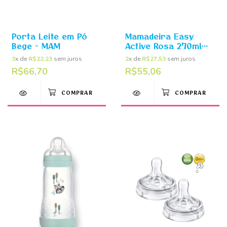
Porta Leite em Pó
Mamadeira Easy
Bege - MAM
Active Rosa 270ml
(2m+) - MAM
3
x de
R$22,23
sem juros
2
x de
R$27,53
sem juros
R$66,70
R$55,06