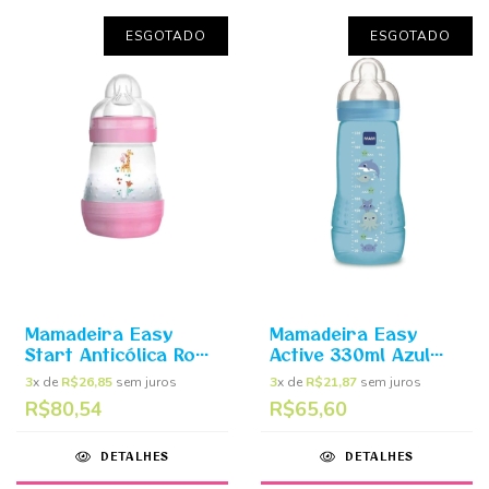
ESGOTADO
ESGOTADO
Mamadeira Easy
Mamadeira Easy
Start Anticólica Rosa
Active 330ml Azul
160ml - MAM
(4m+) - MAM
3
x de
R$26,85
sem juros
3
x de
R$21,87
sem juros
R$80,54
R$65,60
DETALHES
DETALHES