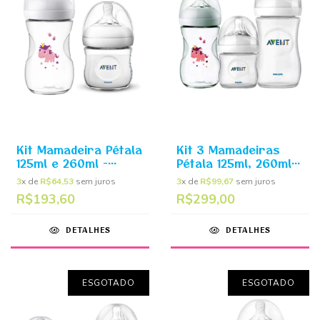
Kit Mamadeira Pétala
Kit 3 Mamadeiras
125ml e 260ml -
Pétala 125ml, 260ml e
Philips Avent
330ml - Philips Avent
3
x de
R$64,53
sem juros
3
x de
R$99,67
sem juros
R$193,60
R$299,00
DETALHES
DETALHES
ESGOTADO
ESGOTADO