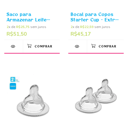
Saco para
Bocal para Copos
Armazenar Leite
Starter Cup - Extra
Materno c/25
Macio 2 Unidades -
2
x de
R$25,75
sem juros
2
x de
R$22,59
sem juros
Unidades - Buba
MAM
R$51,50
R$45,17