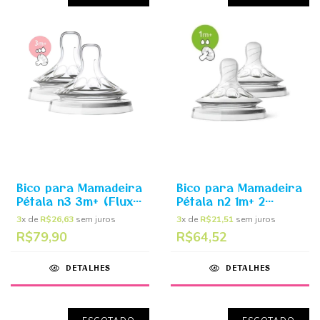
Bico para Mamadeira
Bico para Mamadeira
Pétala n3 3m+ (Fluxo
Pétala n2 1m+ 2
Variável) 2 unidades
unidades - Philips
3
x de
R$26,63
sem juros
3
x de
R$21,51
sem juros
- Philips Avent
Avent
R$79,90
R$64,52
DETALHES
DETALHES