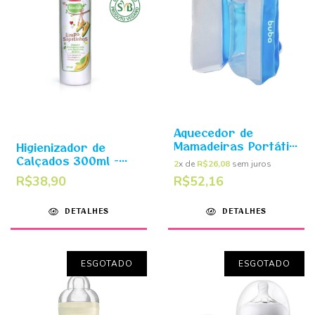
Aquecedor de
Mamadeiras Portátil
Higienizador de
- Buba
Calçados 300ml -
2
x de
R$26,08
sem juros
Limpa Sapatinhos
R$38,90
R$52,16
Bioclub
DETALHES
DETALHES
ESGOTADO
ESGOTADO