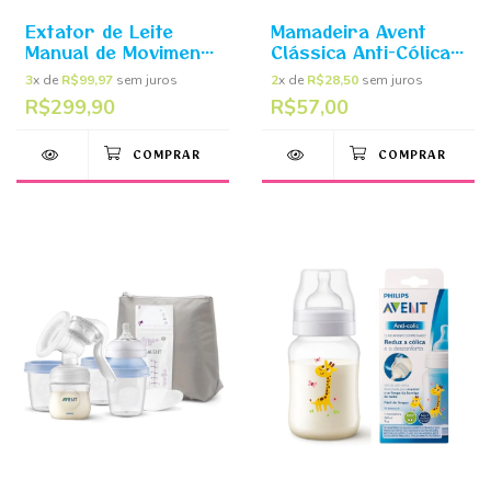
Extator de Leite
Mamadeira Avent
Manual de Movimento
Clássica Anti-Cólica
Natural Lotus -
260ml 1+ Meses
3
x de
R$99,97
sem juros
2
x de
R$28,50
sem juros
Philips Avent
Elefante Azul -
R$299,90
R$57,00
Philips Avent