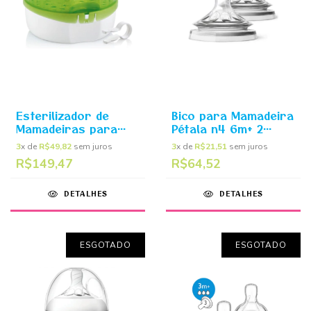
Esterilizador de
Bico para Mamadeira
Mamadeiras para
Pétala n4 6m+ 2
Micro-ondas - MAM
unidades - Philips
3
x de
R$49,82
sem juros
3
x de
R$21,51
sem juros
Avent
R$149,47
R$64,52
DETALHES
DETALHES
ESGOTADO
ESGOTADO