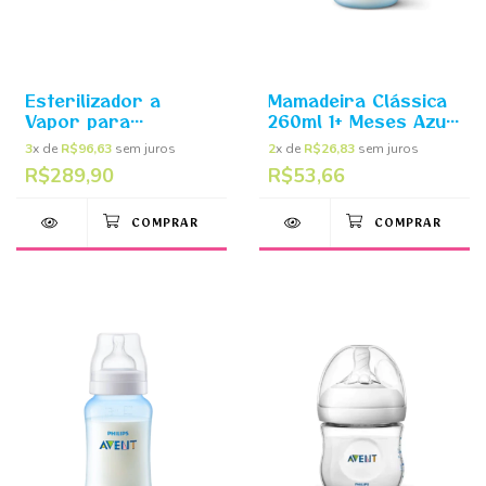
Esterilizador a
Mamadeira Clássica
Vapor para
260ml 1+ Meses Azul
Microondas Philips
- Philips Avent
3
x de
R$96,63
sem juros
2
x de
R$26,83
sem juros
Avent
R$289,90
R$53,66