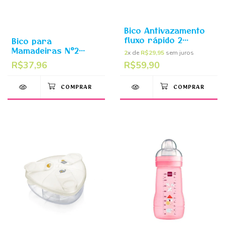
Bico Antivazamento
fluxo rápido 2
Bico para
unidades 4m+ - MAM
Mamadeiras N°2
2
x de
R$29,95
sem juros
Fluxo Médio 2+
R$37,96
R$59,90
meses - MAM