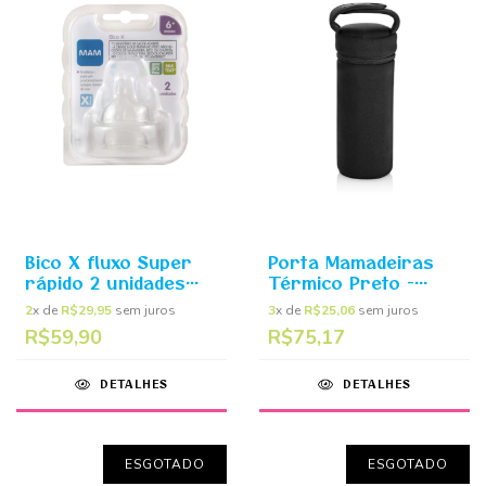
Bico X fluxo Super
Porta Mamadeiras
rápido 2 unidades
Térmico Preto -
6m+ - MAM
Multikids Baby
2
x de
R$29,95
sem juros
3
x de
R$25,06
sem juros
R$59,90
R$75,17
DETALHES
DETALHES
ESGOTADO
ESGOTADO