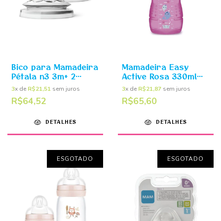
Bico para Mamadeira
Mamadeira Easy
Pétala n3 3m+ 2
Active Rosa 330ml
unidades - Philips
(4m+) - MAM
3
x de
R$21,51
sem juros
3
x de
R$21,87
sem juros
Avent
R$64,52
R$65,60
DETALHES
DETALHES
ESGOTADO
ESGOTADO