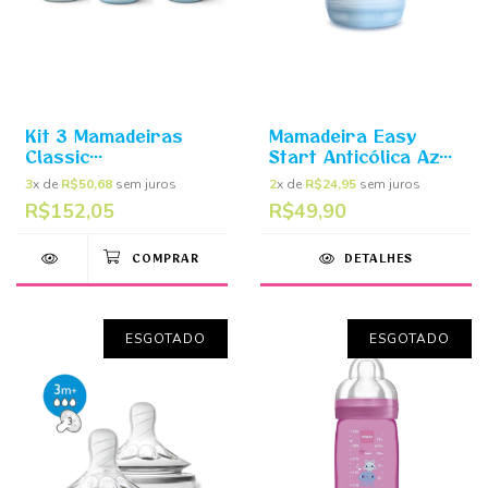
Kit 3 Mamadeiras
Mamadeira Easy
Classic
Start Anticólica Azul
125/260/330ml Azul -
130ml (0m+) - MAM
3
x de
R$50,68
sem juros
2
x de
R$24,95
sem juros
Philips Avent
R$152,05
R$49,90
DETALHES
ESGOTADO
ESGOTADO