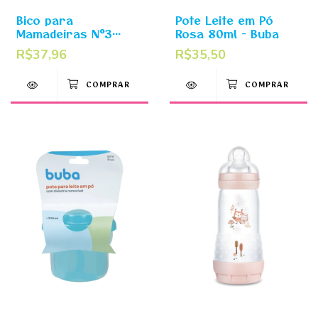
Bico para
Pote Leite em Pó
Mamadeiras N°3
Rosa 80ml - Buba
Fluxo Rápido 4m+ -
R$37,96
R$35,50
MAM