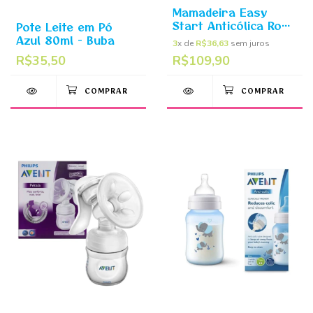
Mamadeira Easy
Start Anticólica Rosa
Pote Leite em Pó
320ml - MAM
Azul 80ml - Buba
3
x de
R$36,63
sem juros
R$35,50
R$109,90