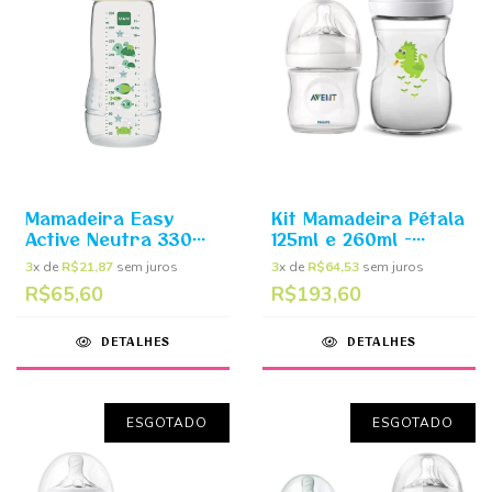
Mamadeira Easy
Kit Mamadeira Pétala
Active Neutra 330ml
125ml e 260ml -
(4m+) - MAM
Philips Avent
3
x de
R$21,87
sem juros
3
x de
R$64,53
sem juros
R$65,60
R$193,60
DETALHES
DETALHES
ESGOTADO
ESGOTADO