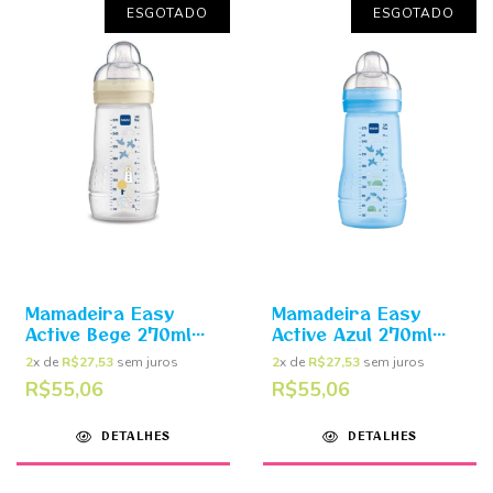
ESGOTADO
ESGOTADO
Mamadeira Easy
Mamadeira Easy
Active Bege 270ml
Active Azul 270ml
(2m+) - MAM
(2m+) - MAM
2
x de
R$27,53
sem juros
2
x de
R$27,53
sem juros
R$55,06
R$55,06
DETALHES
DETALHES