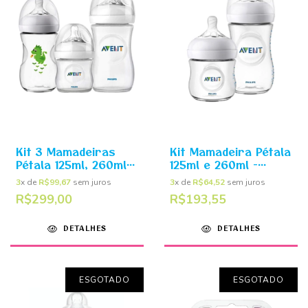
Kit 3 Mamadeiras
Kit Mamadeira Pétala
Pétala 125ml, 260ml e
125ml e 260ml -
330ml - Philips Avent
Philips Avent
3
x de
R$99,67
sem juros
3
x de
R$64,52
sem juros
R$299,00
R$193,55
DETALHES
DETALHES
ESGOTADO
ESGOTADO